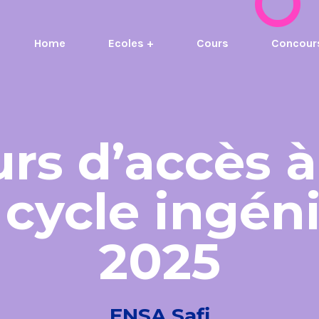
Home
Ecoles +
Cours
Concour
rs d’accès à 
cycle ingén
2025
ENSA Safi