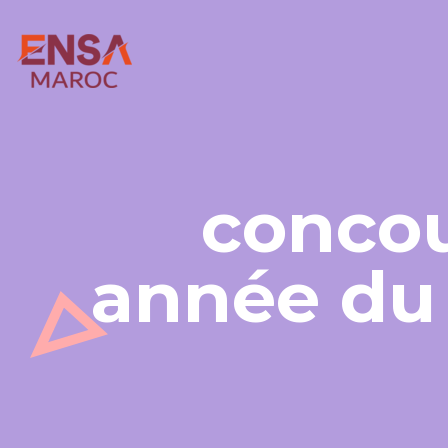
concou
année du 