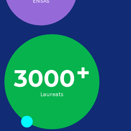
ENSAs
+
3000
Laureats