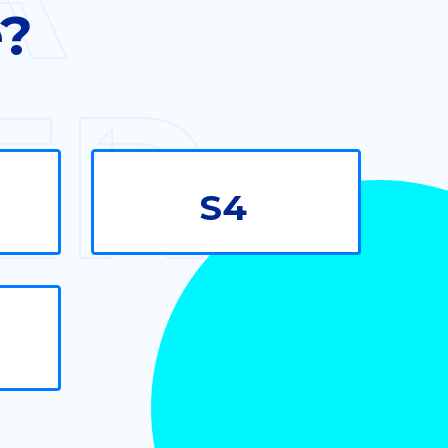
e?
ER
S4