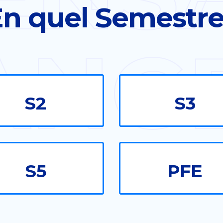
n quel Semestr
ANG
S2
S3
S5
PFE