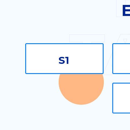
E
T
S1