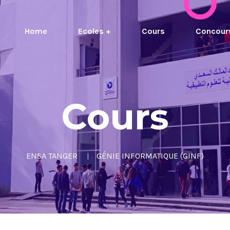
Home
Ecoles +
Cours
Concour
Cours
ENSA TANGER
GÉNIE INFORMATIQUE (GINF)