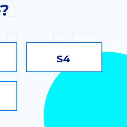
e?
HID
S4