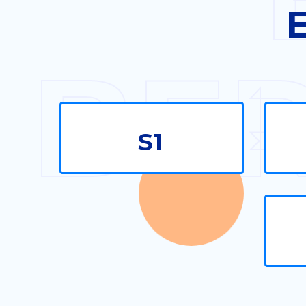
E
BE
S1