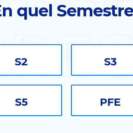
n quel Semestr
RREC
S2
S3
S5
PFE