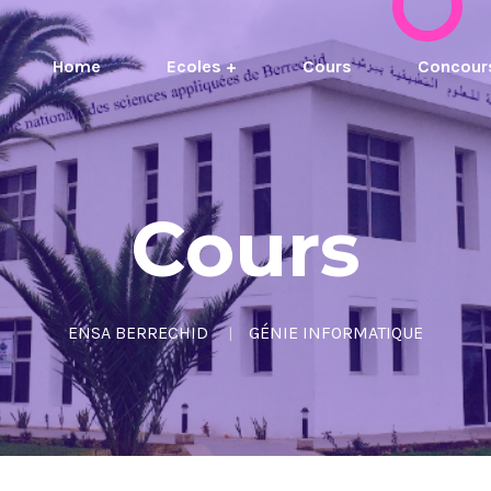
Home
Ecoles +
Cours
Concour
Cours
ENSA BERRECHID
GÉNIE INFORMATIQUE